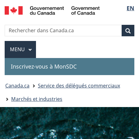
Government
Sélec
EN
Passer
Passer
Passer
of
au
à
à
de
Canada
contenu
«
la
Recherche
Rechercher
principal
Au
version
Rec
la
dans
sujet
HTML
Canada.ca
du
simplifiée
Menu
langu
MENU
PRINCIPAL
gouvernement
»
Inscrivez-vous à MonSDC
You
Canada.ca
Service des délégués commerciaux
are
Marchés et industries
here: