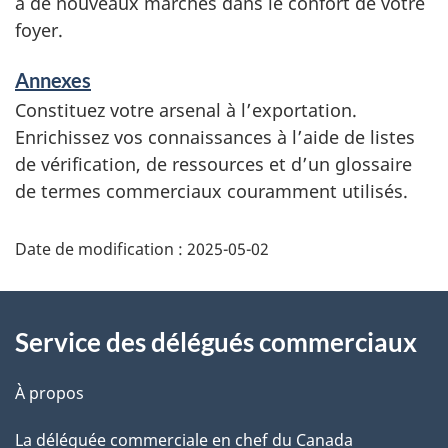
à de nouveaux marchés dans le confort de votre
foyer.
Annexes
Constituez votre arsenal à l’exportation.
Enrichissez vos connaissances à l’aide de listes
de vérification, de ressources et d’un glossaire
de termes commerciaux couramment utilisés.
Additional
Date de modification :
2025-05-02
Information
Service des délégués commerciaux
À propos
La déléguée commerciale en chef du Canada