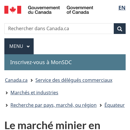
Government
Sélec
EN
Passer
Passer
Passer
of
au
à
à
de
Canada
contenu
«
la
Recherche
Rechercher
principal
Au
version
Rec
la
dans
sujet
HTML
Canada.ca
du
simplifiée
Menu
langu
MENU
PRINCIPAL
gouvernement
»
Inscrivez-vous à MonSDC
You
Canada.ca
Service des délégués commerciaux
are
Marchés et industries
here:
Recherche par pays, marché, ou région
Équateur
Le marché minier en