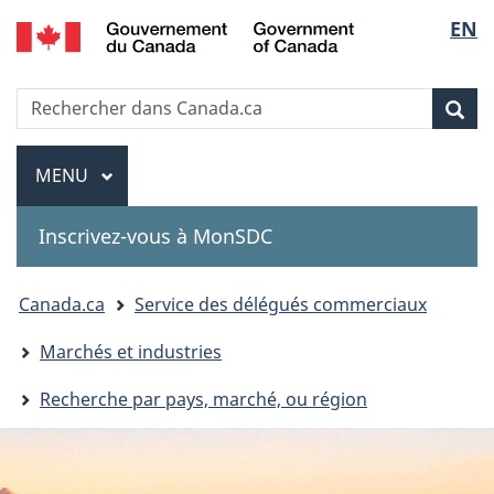
Government
Sélec
EN
Passer
Passer
Passer
of
au
à
à
de
Canada
contenu
«
la
Recherche
Rechercher
principal
Au
version
Rec
la
dans
sujet
HTML
Canada.ca
du
simplifiée
Menu
langu
MENU
PRINCIPAL
gouvernement
»
Inscrivez-vous à MonSDC
You
Canada.ca
Service des délégués commerciaux
are
Marchés et industries
here:
Recherche par pays, marché, ou région