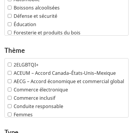
Boissons alcoolisées
Défense et sécurité
Éducation
Foresterie et produits du bois
Industries créatives
Infrastructures
Thème
Machinerie industrielle
2ELGBTQI+
Mines
ACEUM – Accord Canada–États-Unis–Mexique
Pétrole et gaz
AECG – Accord économique et commercial global
Plusieurs industries
Commerce électronique
Poissons et fruits de mer
Commerce inclusif
Produits chimiques et matières plastiques
Conduite responsable
Produits de consommation
Femmes
Sciences de la vie
Minorités visibles
Services financiers et d'assurance
Peuples autochtones
Type
Services professionnels