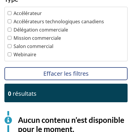
Propriété intellectuelle
Technologies de l'information et des
Accélérateur
communications
PTPGP – Accord de Partenariat transpacifique
global et progressiste
Accélérateurs technologiques canadiens
Technologies océaniques
Délégation commerciale
Technologies propres
Mission commerciale
Tourisme
Salon commercial
Transports
Webinaire
Effacer les filtres
0
résultats
Aucun contenu n’est disponible
pour le moment.