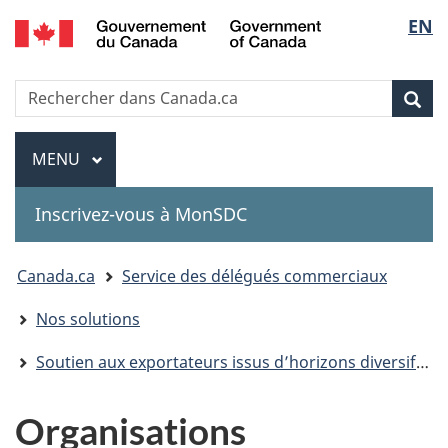
Government
Sélec
EN
Passer
Passer
Passer
of
au
à
à
de
Canada
contenu
«
la
Recherche
Rechercher
principal
Au
version
Rec
la
dans
sujet
HTML
Canada.ca
du
simplifiée
Menu
langu
MENU
PRINCIPAL
gouvernement
»
Inscrivez-vous à MonSDC
You
Canada.ca
Service des délégués commerciaux
are
Nos solutions
here:
Soutien aux exportateurs issus d’horizons diversifiés
Organisations