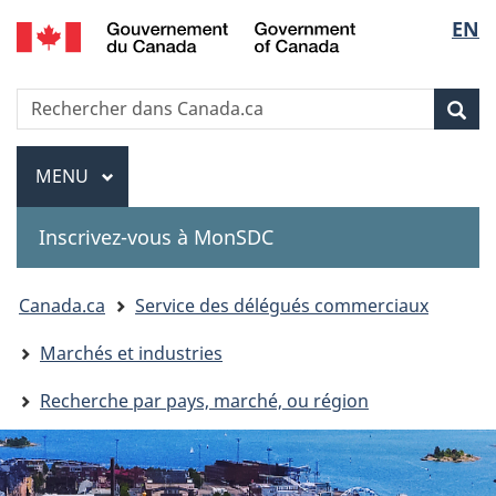
Government
Sélec
EN
Passer
Passer
Passer
of
au
à
à
de
Canada
contenu
«
la
Recherche
Rechercher
principal
Au
version
Rec
la
dans
sujet
HTML
Canada.ca
du
simplifiée
Menu
langu
MENU
PRINCIPAL
gouvernement
»
Inscrivez-vous à MonSDC
You
Canada.ca
Service des délégués commerciaux
are
Marchés et industries
here:
Recherche par pays, marché, ou région