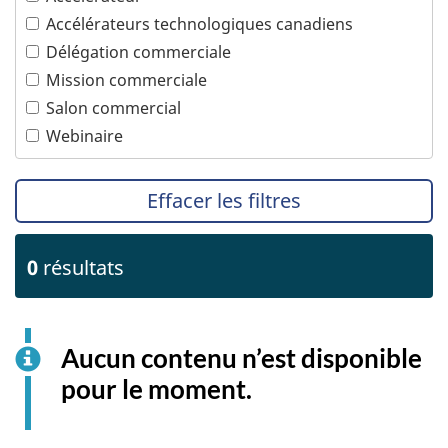
PTPGP – Accord de Partenariat transpacifique
global et progressiste
Accélérateurs technologiques canadiens
Technologies océaniques
Délégation commerciale
Technologies propres
Mission commerciale
Tourisme
Salon commercial
Transports
Webinaire
Effacer les filtres
0
résultats
Aucun contenu n’est disponible
pour le moment.