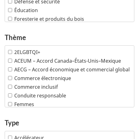
Défense et sécurité
Éducation
Foresterie et produits du bois
Industries créatives
Infrastructures
Thème
Machinerie industrielle
2ELGBTQI+
Mines
ACEUM – Accord Canada–États-Unis–Mexique
Pétrole et gaz
AECG – Accord économique et commercial global
Plusieurs industries
Commerce électronique
Poissons et fruits de mer
Commerce inclusif
Produits chimiques et matières plastiques
Conduite responsable
Produits de consommation
Femmes
Sciences de la vie
Minorités visibles
Services financiers et d'assurance
Peuples autochtones
Type
Services professionnels
Propriété intellectuelle
Technologies de l'information et des
Accélérateur
communications