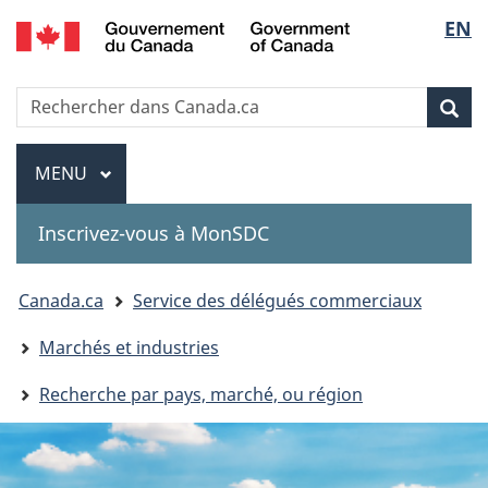
Government
Sélec
EN
Passer
Passer
Passer
of
au
à
à
de
Canada
contenu
«
la
Recherche
Rechercher
principal
Au
version
Rec
la
dans
sujet
HTML
Canada.ca
du
simplifiée
Menu
langu
MENU
PRINCIPAL
gouvernement
»
Inscrivez-vous à MonSDC
You
Canada.ca
Service des délégués commerciaux
are
Marchés et industries
here:
Recherche par pays, marché, ou région