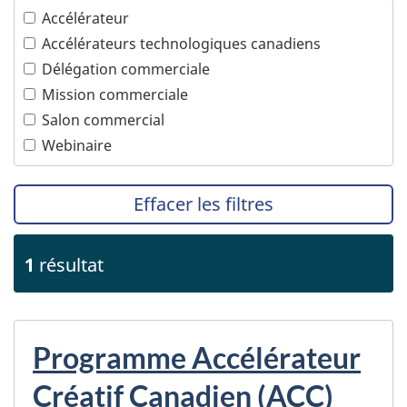
Technologies de l'information et des
Accélérateur
communications
PTPGP – Accord de Partenariat transpacifique
global et progressiste
Accélérateurs technologiques canadiens
Technologies océaniques
Délégation commerciale
Technologies propres
Mission commerciale
Tourisme
Salon commercial
Transports
Webinaire
Effacer les filtres
1
résultat
Programme Accélérateur
Créatif Canadien (ACC)