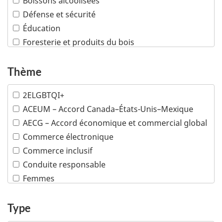
Boissons alcoolisées
Défense et sécurité
Éducation
Foresterie et produits du bois
Industries créatives
Infrastructures
Thème
Machinerie industrielle
2ELGBTQI+
Mines
ACEUM – Accord Canada–États-Unis–Mexique
Pétrole et gaz
AECG – Accord économique et commercial global
Plusieurs industries
Commerce électronique
Poissons et fruits de mer
Commerce inclusif
Produits chimiques et matières plastiques
Conduite responsable
Produits de consommation
Femmes
Sciences de la vie
Minorités visibles
Services financiers et d'assurance
Peuples autochtones
Type
Services professionnels
Propriété intellectuelle