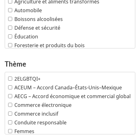
Agriculture et aliments transformés
Automobile
Boissons alcoolisées
Défense et sécurité
Éducation
Foresterie et produits du bois
Industries créatives
Infrastructures
Thème
Machinerie industrielle
2ELGBTQI+
Mines
ACEUM – Accord Canada–États-Unis–Mexique
Pétrole et gaz
AECG – Accord économique et commercial global
Plusieurs industries
Commerce électronique
Poissons et fruits de mer
Commerce inclusif
Produits chimiques et matières plastiques
Conduite responsable
Produits de consommation
Femmes
Sciences de la vie