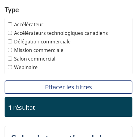
Minorités visibles
Services financiers et d'assurance
Peuples autochtones
Type
Services professionnels
Propriété intellectuelle
Technologies de l'information et des
Accélérateur
communications
PTPGP – Accord de Partenariat transpacifique
global et progressiste
Accélérateurs technologiques canadiens
Technologies océaniques
Délégation commerciale
Technologies propres
Mission commerciale
Tourisme
Salon commercial
Transports
Webinaire
Effacer les filtres
1
résultat