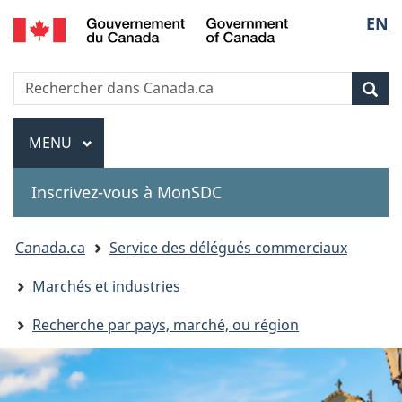
Government
Sélec
EN
Passer
Passer
Passer
of
au
à
à
de
Canada
contenu
«
la
Recherche
Rechercher
principal
Au
version
Rec
la
dans
sujet
HTML
Canada.ca
du
simplifiée
Menu
langu
MENU
PRINCIPAL
gouvernement
»
Inscrivez-vous à MonSDC
You
Canada.ca
Service des délégués commerciaux
are
Marchés et industries
here:
Recherche par pays, marché, ou région