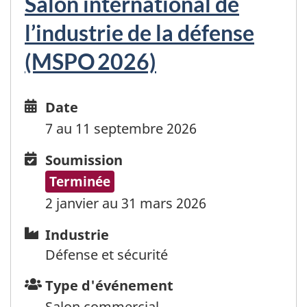
Salon international de
l’industrie de la défense
(MSPO 2026)
Date
Date
and
7 au 11 septembre 2026
time
Soumission
Soumission
Terminée
2 janvier au 31 mars 2026
Industrie
Industrie
Défense et sécurité
Type
Type d'événement
d'événement
Salon commercial